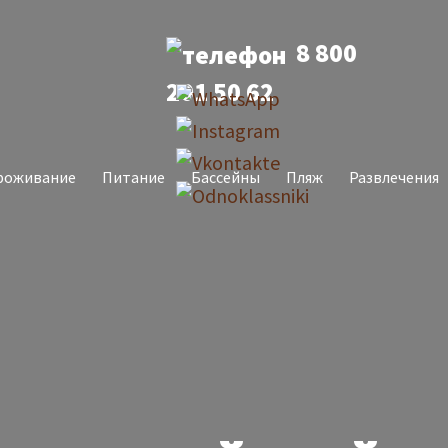
8 800
201 50 62
роживание
Питание
Бассейны
Пляж
Развлечения