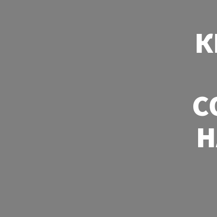
К
С
Н