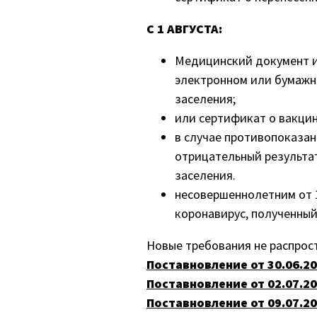
С 1 АВГУСТА:
Медицинский документ ил
электронном или бумажно
заселения;
или сертификат о вакци
в случае противопоказан
отрицательный результат
заселения.
несовершеннолетним от 
коронавирус, полученный 
Новые требования не распрос
Поставновление
от 30.06.2
Поставновление
от 02.07.2
Поставновление
от 09.07.2